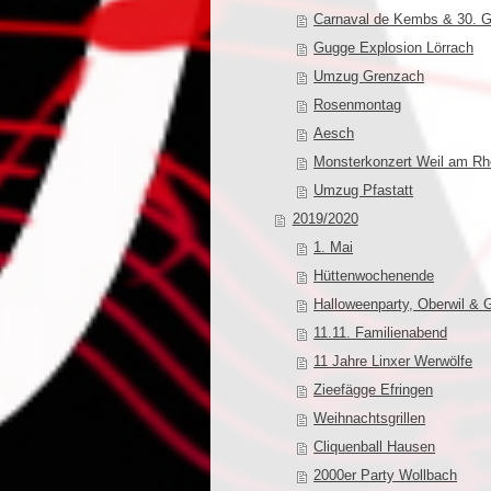
Carnaval de Kembs & 30. G
Gugge Explosion Lörrach
Umzug Grenzach
Rosenmontag
Aesch
Monsterkonzert Weil am Rh
Umzug Pfastatt
2019/2020
1. Mai
Hüttenwochenende
Halloweenparty, Oberwil & 
11.11. Familienabend
11 Jahre Linxer Werwölfe
Zieefägge Efringen
Weihnachtsgrillen
Cliquenball Hausen
2000er Party Wollbach