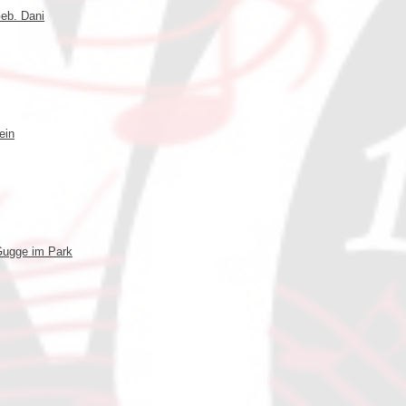
eb. Dani
ein
Gugge im Park